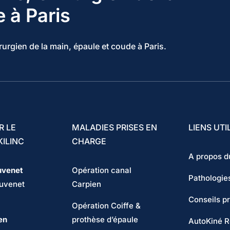
e à Paris
rurgien de la main, épaule et coude à Paris.
R LE
MALADIES PRISES EN
LIENS UTI
ILINC
CHARGE
A propos du
uvenet
Opération canal
Pathologie
ouvenet
Carpien
Conseils p
Opération Coiffe &
en
prothèse d’épaule
AutoKiné R