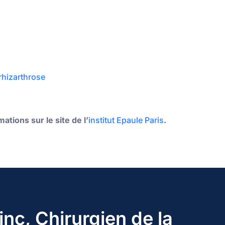
rhizarthrose
tions sur le site de l’
institut Epaule Paris
.
inc, Chirurgien de la