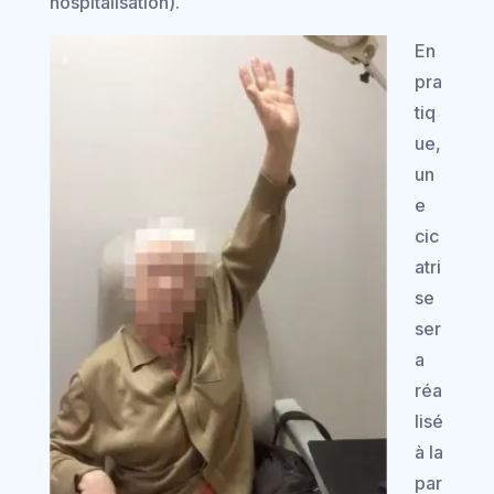
hospitalisation).
En
pra
tiq
ue,
un
e
cic
atri
se
ser
a
réa
lisé
à la
par