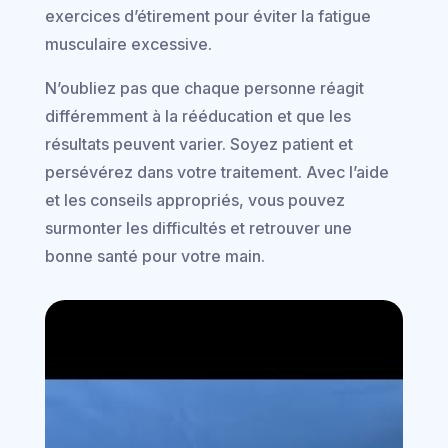
exercices d’étirement pour éviter la fatigue
musculaire excessive.
N’oubliez pas que chaque personne réagit
différemment à la rééducation et que les
résultats peuvent varier. Soyez patient et
persévérez dans votre traitement. Avec l’aide
et les conseils appropriés, vous pouvez
surmonter les difficultés et retrouver une
bonne santé pour votre main.